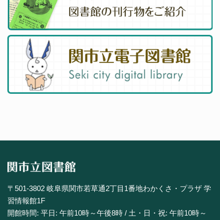
〒501-3802 岐阜県関市若草通2丁目1番地わかくさ・プラザ 学
習情報館1F
開館時間: 平日: 午前10時～午後8時 / 土・日・祝: 午前10時～