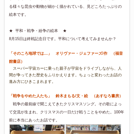
る様々な昆虫や動物が細かく描かれている、見どころたっぷりの
絵本です。
★
平和・戦争・紛争の絵本
★
8月15日は終戦記念日です。平和について考えてみませんか？
「
そのころ地球では…
」
オリヴァー・ジェファーズ/作 （福音
館書店）
スーパー宇宙カーに乗った親子が宇宙をドライブしながら、人
間が争ってきた歴史をふりかえります。ちょっと変わったお話の
進み方にひきこまれます。
「
戦争をやめた人たち
」
鈴木まもる/文・絵 （あすなろ書房）
戦争の最前線で聞こえてきたクリスマスソング。その歌によっ
て交流が生まれ、クリスマスの一日だけ戦うことをやめた。100年
前に本当にあったお話です。