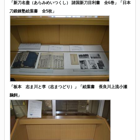
「新刀名盡（あらみめいつくし） 諸国新刀目利書 全6巻」
「日本
刀鍛錬塾絵葉書 全5枚」
「板本 志ま川と李（志まつどり）」「絵葉書 長良川上流小瀬
鵜飼」