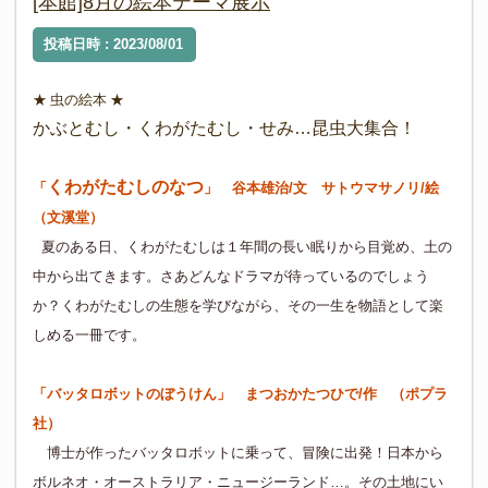
[本館]8月の絵本テーマ展示
投稿日時 : 2023/08/01
★ 虫の絵本 ★
かぶとむし・くわがたむし・せみ…昆虫大集合！
くわがたむしのなつ
「
」
谷本雄治/文 サトウマサノリ/絵
（文溪堂）
夏のある日、くわがたむしは１年間の長い眠りから目覚め、土の
中から出てきます。さあどんなドラマが待っているのでしょう
か？くわがたむしの生態を学びながら、その一生を物語として楽
しめる一冊です。
「
バッタロボットのぼうけん
」
まつおかたつひで/作 （ポプラ
社）
博士が作ったバッタロボットに乗って、冒険に出発！日本から
ボルネオ・オーストラリア・ニュージーランド…。その土地にい