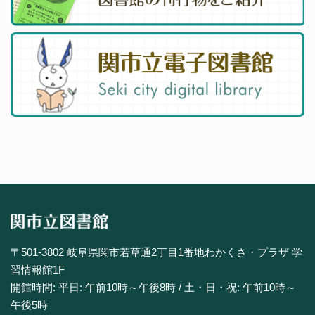
〒501-3802 岐阜県関市若草通2丁目1番地わかくさ・プラザ 学
習情報館1F
開館時間: 平日: 午前10時～午後8時 / 土・日・祝: 午前10時～
午後5時