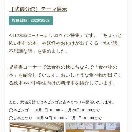
［武儀分館］テーマ展示
投稿日時 : 2020/10/02
特集」です。「ちょっと
今月の特設コーナーは「ハロウィン
怖い料理の本」や妖怪やお化けが出てくる「怖い話、
不思議な話」を集めました。
児童書コーナーでは食欲の秋にちなんで「食べ物の
本」を紹介しています。おいしそうな食べ物が出てく
る絵本や小中学生向けの料理本を紹介しています。
また、武儀分館では本ビンゴと古本まつりを開催いたします。
◯本ビンゴ
10
月
1
日
10
：
00
～
11
月
29
日
18
：
00
まで
◯古本まつり
10
月
24
日
10
：
00
～
11
月
1
日
18
：
00
まで