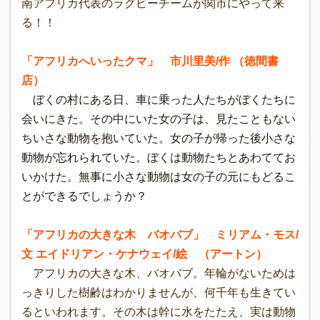
南アフリカ代表のラグビーチームが関市にやって来
る！！
「アフリカへいったクマ」 市川里美/作 （徳間書
店）
ぼくの村にある日、車に乗った人たちがぼくたちに
会いにきた。その中にいた女の子は、見たこともない
ちいさな動物を抱いていた。女の子が帰った後小さな
動物が忘れられていた。ぼくは動物たちとあわててお
いかけた。無事に小さな動物は女の子の元にもどるこ
とができるでしょうか？
「アフリカの大きな木 バオバブ」 ミリアム・モス/
文 エイドリアン・ケナウェイ/絵 （アートン）
アフリカの大きな木、バオバブ。年輪がないためは
っきりした樹齢はわかりませんが、何千年も生きてい
るといわれます。その木は幹に水をたたえ、実は動物