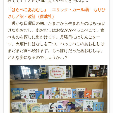
みてて！」と声が聞こえてやってきたのは…
「はらぺこあおむし」 エリック・カール/著 もりひ
さし／訳・改訂（偕成社）
暖かな日曜日の朝、たまごから生まれたのはちっぽ
けなあおむし。あおむしはおなかがぺっこぺこで、食
べものを探しに出かけます。月曜日にはりんごを一
つ、火曜日にはなしを二つ。ぺっこぺこのあおむしは
まだまだ食べ続けます。ちっぽけだったあおむしは、
どんな姿になるのでしょうか…？