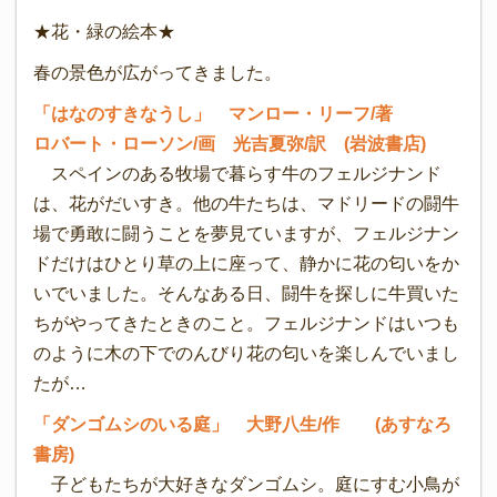
★花・緑の絵本★
春の景色が広がってきました。
「はなのすきなうし」 マンロー・リーフ/著
ロバート・ローソン/画 光吉夏弥/訳 (岩波書店)
スペインのある牧場で暮らす牛のフェルジナンド
は、花がだいすき。他の牛たちは、マドリードの闘牛
場で勇敢に闘うことを夢見ていますが、フェルジナン
ドだけはひとり草の上に座って、静かに花の匂いをか
いでいました。そんなある日、闘牛を探しに牛買いた
ちがやってきたときのこと。フェルジナンドはいつも
のように木の下でのんびり花の匂いを楽しんでいまし
たが…
「ダンゴムシのいる庭」 大野八生/作 (あすなろ
書房)
子どもたちが大好きなダンゴムシ。庭にすむ小鳥が