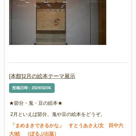
[本館]2月の絵本テーマ展示
投稿日時 : 2024/02/06
★節分・鬼・豆の絵本★
2月といえば節分。鬼や豆の絵本をどうぞ。
「まめまきできるかな」 すとうあさえ/文 田中六
大/絵 （ぽるぷ出版）