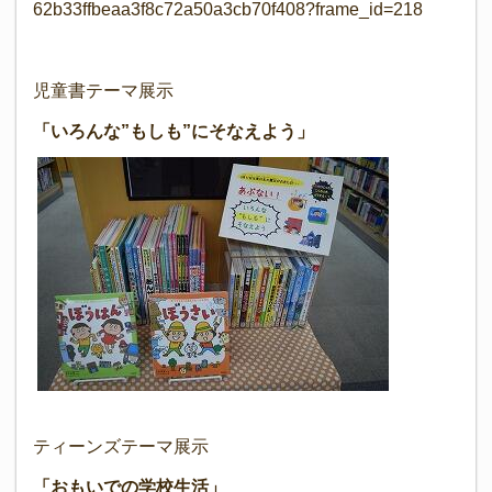
62b33ffbeaa3f8c72a50a3cb70f408?frame_id=218
児童書テーマ展示
「いろんな”もしも”にそなえよう」
ティーンズテーマ展示
「おもいでの学校生活」