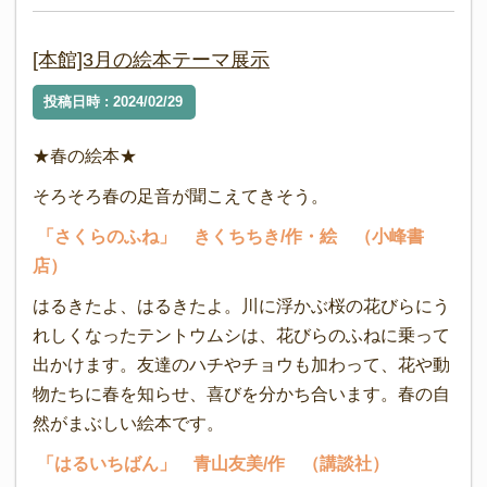
[本館]3月の絵本テーマ展示
投稿日時 : 2024/02/29
★春の絵本★
そろそろ春の足音が聞こえてきそう。
「さくらのふね」 きくちちき/作・絵 （小峰書
店）
はるきたよ、はるきたよ。川に浮かぶ桜の花びらにう
れしくなったテントウムシは、花びらのふねに乗って
出かけます。友達のハチやチョウも加わって、花や動
物たちに春を知らせ、喜びを分かち合います。春の自
然がまぶしい絵本です。
「はるいちばん」 青山友美/作 （講談社）